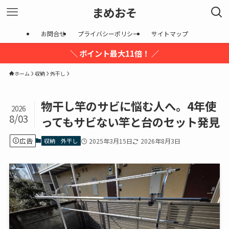
まめおそ
お問合せ
プライバシーポリシー
サイトマップ
＼ ポイント最大11倍！ ／
ホーム
収納
外干し
物干し竿のサビに悩む人へ。4年使
2026
8/03
ってもサビない竿と台のセット発見
広告
収納
外干し
2025年3月15日
2026年8月3日